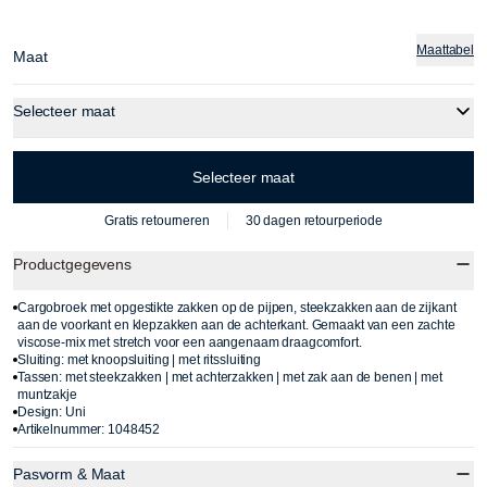
Maattabel
Maat
Selecteer maat
Selecteer maat
Gratis retourneren
30 dagen retourperiode
Productgegevens
Cargobroek met opgestikte zakken op de pijpen, steekzakken aan de zijkant
aan de voorkant en klepzakken aan de achterkant. Gemaakt van een zachte
viscose-mix met stretch voor een aangenaam draagcomfort.
Sluiting: met knoopsluiting | met ritssluiting
Tassen: met steekzakken | met achterzakken | met zak aan de benen | met
muntzakje
Design: Uni
Artikelnummer: 1048452
Pasvorm & Maat