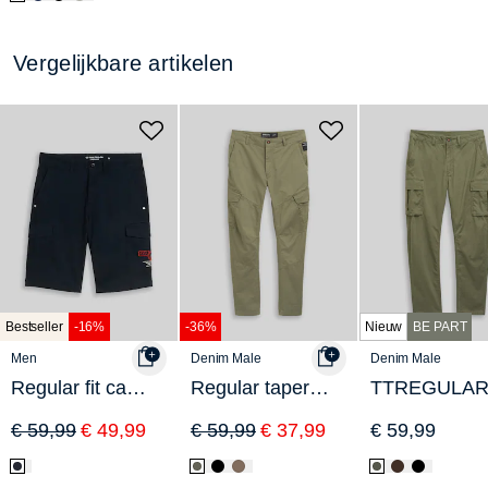
Vergelijkbare artikelen
Bestseller
-16%
-36%
Nieuw
BE PART
Men
Denim Male
Denim Male
Regular fit cargoshort met stretch
Regular tapered cargobroek
€ 59,99
€ 49,99
€ 59,99
€ 37,99
€ 59,99