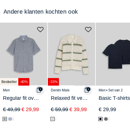
Andere klanten kochten ook
Bestseller
-40%
-33%
Men
Denim Male
Men • Set van 2
Regular fit overhemd met korte mouwen en linnen
Relaxed fit vest met gaatjespatroon
€ 49,99
€ 29,99
€ 59,99
€ 39,99
€ 29,99