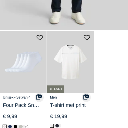
BE PART
Unisex • Set van 4
Men
Four Pack Sneaker Sokken
T-shirt met print
€ 9,99
€ 19,99
+1