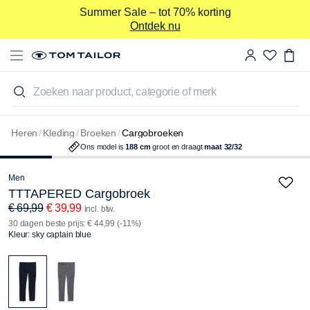
Summer Sale – tot 70% korting
Ontdek nu
Zoeken naar product, categorie of merk
-42%
Heren
/
Kleding
/
Broeken
/
Cargobroeken
Ons
model
is
188
cm
groot
en
draagt
maat
32/32
Men
TTTAPERED Cargobroek
€ 69,99
€ 39,99
incl. btw.
30 dagen beste prijs: € 44,99 (-11%)
Kleur: sky captain blue